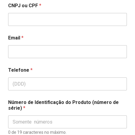
O
CNPJ ou CPF
*
u
t
r
o
s
*
Email
*
*
Telefone
*
Número de Identificação do Produto (número de
série)
*
0 de 19 caracteres no máximo.