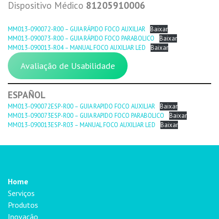
Dispositivo Médico
81205910006
MM013-090072-R00 – GUIA RÁPIDO FOCO AUXILIAR
Baixar
MM013-090073-R00 – GUIA RÁPIDO FOCO PARABOLICO
Baixar
MM013-090013-R04 – MANUAL FOCO AUXILIAR LED
Baixar
Avaliação de Usabilidade
ESPAÑOL
MM013-090072ESP-R00 – GUIA RAPIDO FOCO AUXILIAR
Baixar
MM013-090073ESP-R00 – GUIA RAPIDO FOCO PARABOLICO
Baixar
MM013-090013ESP-R03 – MANUAL FOCO AUXILIAR LED
Baixar
Home
Serviços
Produtos
Inovação